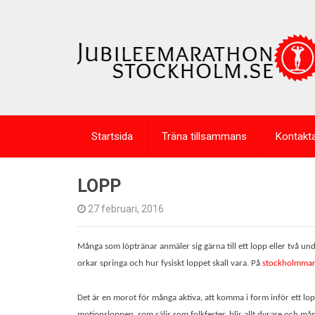
Startsida
Träna tillsammans
Kontakt
LOPP
27 februari, 2016
Många som löptränar anmäler sig gärna till ett lopp eller två un
orkar springa och hur fysiskt loppet skall vara. På
stockholmmar
Det är en morot för många aktiva, att komma i form inför ett l
motionsloppen, som säljs som folkfester, blir allt dyrare och mån