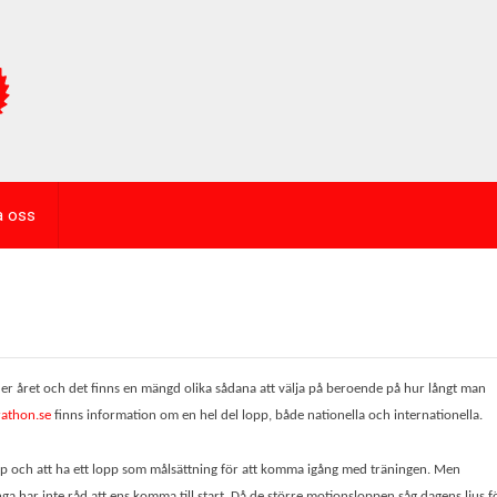
a oss
der året och det finns en mängd olika sådana att välja på beroende på hur långt man
athon.se
finns information om en hel del lopp, både nationella och internationella.
opp och att ha ett lopp som målsättning för att komma igång med träningen. Men
ga har inte råd att ens komma till start. Då de större motionsloppen såg dagens ljus f