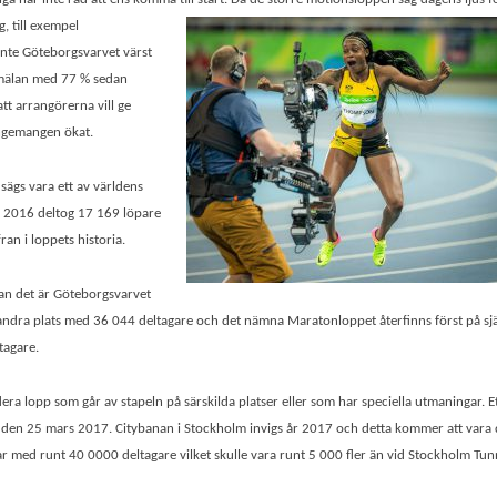
 till exempel
inte Göteborgsvarvet värst
nmälan med 77 % sedan
tt arrangörerna vill ge
angemangen ökat.
sägs vara ett av världens
r 2016 deltog 17 169 löpare
an i loppets historia.
tan det är Göteborgsvarvet
dra plats med 36 044 deltagare och det nämna Maratonloppet återfinns först på sjä
tagare.
flera lopp som går av stapeln på särskilda platser eller som har speciella utmaningar. E
n den 25 mars 2017. Citybanan i Stockholm invigs år 2017 och detta kommer att vara 
r med runt 40 0000 deltagare vilket skulle vara runt 5 000 fler än vid Stockholm Tun