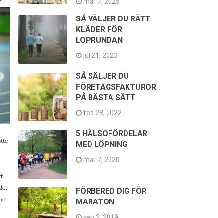
mar 7, 2025
SÅ VÄLJER DU RÄTT
KLÄDER FÖR
LÖPRUNDAN
jul 21, 2023
SÅ SÄLJER DU
FÖRETAGSFAKTUROR
PÅ BÄSTA SÄTT
feb 28, 2022
5 HÄLSOFÖRDELAR
tte
MED LÖPNING
mar 7, 2020
tt
det
FÖRBERED DIG FÖR
nel
MARATON
sep 2, 2019