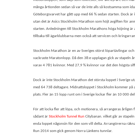
många årtionden sedan så var de inte alls så kosts
amma som idag,
Göteborgsvarvet har gått upp med 66 % sedan starten. Dock är 
utan det är Asics Stockholm Marathon som höjt avgiften för a
starten. Anledningen till Stockholm Marathons höga höjning är a
tillbaka till ägarklubbarna men också att servicen och kringarr
Stockholm Marathon är en av Sveriges störst löpartävlingar och 
vackraste Maratonlopp. Då den 38:e upplagan gick av stapeln å
varav 4 781 kvinnor. Med 27,9 % kvinnor var det den högsta siffr
Dock är inte Stockholm Marathon det största loppet i Sverige u
med 64 738 deltagare. Midnattsloppet i Stockholm kommer på an
plats. Fler än 15 lopp runt om i Sverige lockar fler än 10 000 del
För att locka fler att löpa, och motionera, så arrangeras årligen 
sådant är
Stockholm Tunnel Run
Citybanan. vilket går av stapel
enda loppet någonsin för den som vill delta. Arrangörerna räkna
Run 2014 som gick genom Norra Länkens tunnlar.